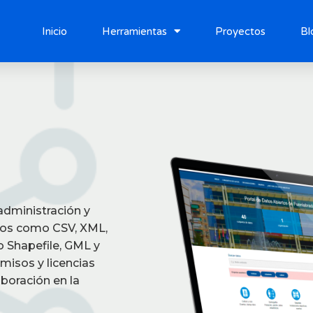
Inicio
Herramientas
Proyectos
Blog
Inicio
Herramientas
Proyectos
Bl
administración y
tos como CSV, XML,
 Shapefile, GML y
misos y licencias
boración en la