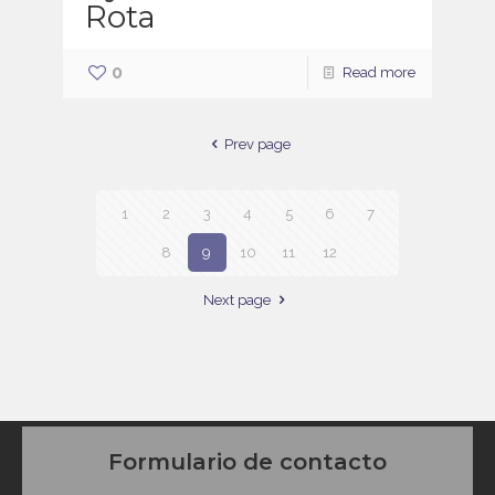
Rota
0
Read more
Prev page
1
2
3
4
5
6
7
8
9
10
11
12
Next page
Formulario de contacto